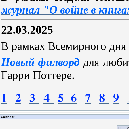
журнал "О войне в книга
22.03.2025
В рамках Всемирного дня
Новый филворд
для люби
Гарри Поттере.
4
1
2
3
5
6
7
8
9
Calendar
Пн
Вт