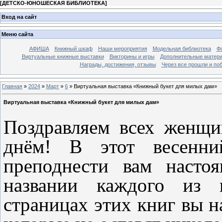
[
ДЕТСКО-ЮНОШЕСКАЯ БИБЛИОТЕКА
]
Вход на сайт
Меню сайта
АФИША
Книжный шкаф
Наши мероприятия
Модельная библиотека
Фо
Виртуальные книжные выставки
Викторины и игры
Дополнительные матер
Награды, достижения, отзывы
Через все прошли и по
Главная
»
2024
»
Март
»
6
» Виртуальная выставка «Книжный букет для милых дам»
Виртуальная выставка «Книжный букет для милых дам»
Поздравляем всех женщ
днём! В этот весенни
преподнести вам насто
названии каждого из 
страницах этих книг вы н