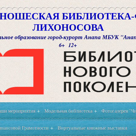
НОШЕСКАЯ БИБЛИОТЕКА-Ф
ЛИХОНОСОВА
ьное образование город-курорт Анапа МБУК "Ана
6+ 12+
ши мероприятия
Модельная библиотека
Фотогалерея "Чи
+
+
нансовой Грамотности
Виртуальные книжные выставки
+