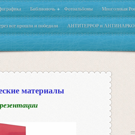
фографика
Библионочь
Фотоальбомы
Многоликая Ро
+
ерез все прошли и победили
АНТИТЕРРОР и АНТИНАРКО
еские материалы
резентации