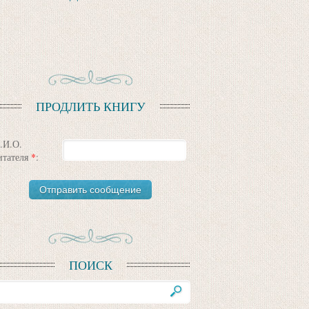
ПРОДЛИТЬ КНИГУ
.И.О.
итателя
*
:
ПОИСК