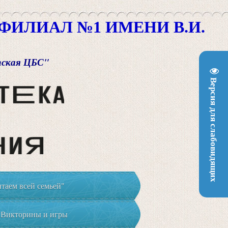
ИЛИАЛ №1 ИМЕНИ В.И.
пская ЦБС"
Версия для слабовидящих
таем всей семьей"
Викторины и игры