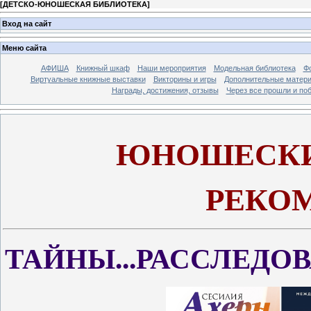
[
ДЕТСКО-ЮНОШЕСКАЯ БИБЛИОТЕКА
]
Вход на сайт
Меню сайта
АФИША
Книжный шкаф
Наши мероприятия
Модельная библиотека
Фо
Виртуальные книжные выставки
Викторины и игры
Дополнительные матер
Награды, достижения, отзывы
Через все прошли и по
ЮНОШЕСКИ
РЕКОМ
ТАЙНЫ...РАССЛЕДОВ