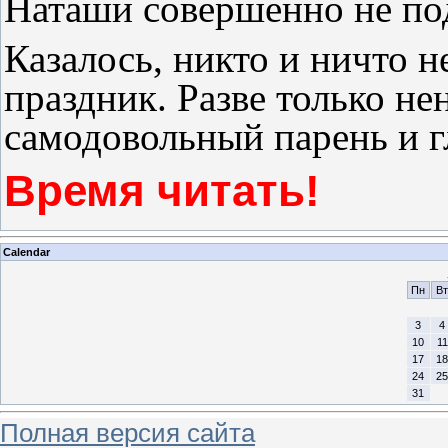
Наташи совершенно не под
Казалось, никто и ничто н
праздник. Разве только н
самодовольный парень и г
Время читать!
Calendar
Пн
Вт
3
4
10
11
17
18
24
25
31
Полная версия сайта