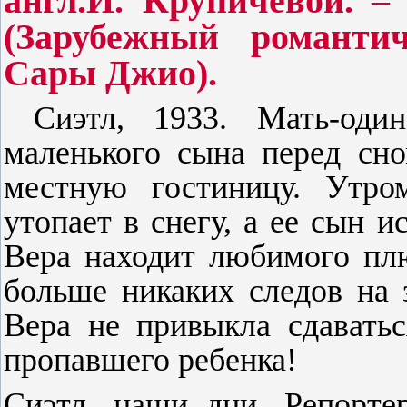
англ.И. Крупичевой. – 
(Зарубежный романтич
Сары Джио).
Сиэтл, 1933. Мать-один
маленького сына перед сн
местную гостиницу. Утро
утопает в снегу, а ее сын и
Вера находит любимого пл
больше никаких следов на 
Вера не привыкла сдаватьс
пропавшего ребенка!
Сиэтл, наши дни. Репорт