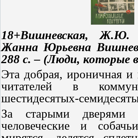
18+Вишневская, Ж.Ю.
Жанна Юрьевна Вишневс
288 с. – (Люди, которые в
Эта добрая, ироничная и 
читателей в коммун
шестидесятых-семидесяты
За старыми дверями с
человеческие и собачь
мирятся, делятся спле