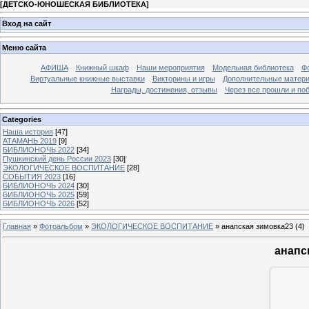
[
ДЕТСКО-ЮНОШЕСКАЯ БИБЛИОТЕКА
]
Вход на сайт
Меню сайта
АФИША
Книжный шкаф
Наши мероприятия
Модельная библиотека
Фо
Виртуальные книжные выставки
Викторины и игры
Дополнительные матер
Награды, достижения, отзывы
Через все прошли и по
Categories
Наша история
[47]
АТАМАНЬ 2019
[9]
БИБЛИОНОЧЬ 2022
[34]
Пушкинский день России 2023
[30]
ЭКОЛОГИЧЕСКОЕ ВОСПИТАНИЕ
[28]
СОБЫТИЯ 2023
[16]
БИБЛИОНОЧЬ 2024
[30]
БИБЛИОНОЧЬ 2025
[59]
БИБЛИОНОЧЬ 2026
[52]
Главная
»
Фотоальбом
»
ЭКОЛОГИЧЕСКОЕ ВОСПИТАНИЕ
» анапская зимовка23 (4)
анапск