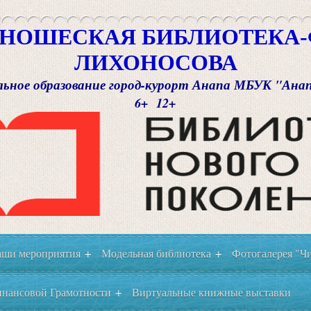
НОШЕСКАЯ БИБЛИОТЕКА-Ф
ЛИХОНОСОВА
ьное образование город-курорт Анапа МБУК "Ана
6+ 12+
ши мероприятия
Модельная библиотека
Фотогалерея "Чи
+
+
нансовой Грамотности
Виртуальные книжные выставки
+