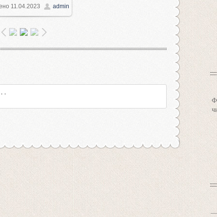
ено
11.04.2023
admin
500x1126
/ 288.5Kb
Ф
ч