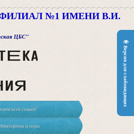
ИЛИАЛ №1 ИМЕНИ В.И.
пская ЦБС"
Версия для слабовидящих
таем всей семьей"
Викторины и игры