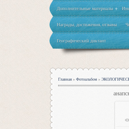
Дополнительные материалы
Ин
+
Награды, достижения, отзывы
Ч
Географический диктант
Главная
»
Фотоальбом
»
ЭКОЛОГИЧЕС
анапс