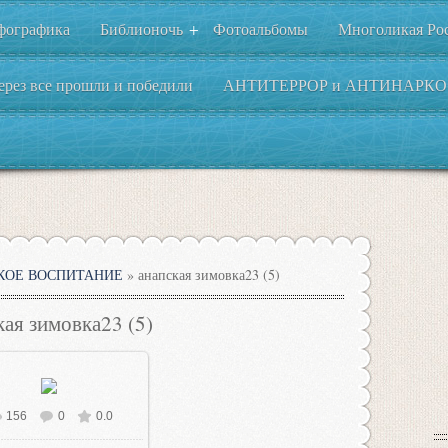
фографика
Библионочь
Фотоальбомы
Многоликая Ро
+
ерез все прошли и победили
АНТИТЕРРОР и АНТИНАРКО
КОЕ ВОСПИТАНИЕ
» анапская зимовка23 (5)
кая зимовка23 (5)
156
0
0.0
В реальном размере