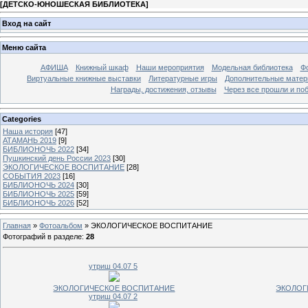
[
ДЕТСКО-ЮНОШЕСКАЯ БИБЛИОТЕКА
]
Вход на сайт
Меню сайта
АФИША
Книжный шкаф
Наши мероприятия
Модельная библиотека
Фо
Виртуальные книжные выставки
Литературные игры
Дополнительные мате
Награды, достижения, отзывы
Через все прошли и по
Categories
Наша история
[47]
АТАМАНЬ 2019
[9]
БИБЛИОНОЧЬ 2022
[34]
Пушкинский день России 2023
[30]
ЭКОЛОГИЧЕСКОЕ ВОСПИТАНИЕ
[28]
СОБЫТИЯ 2023
[16]
БИБЛИОНОЧЬ 2024
[30]
БИБЛИОНОЧЬ 2025
[59]
БИБЛИОНОЧЬ 2026
[52]
Главная
»
Фотоальбом
» ЭКОЛОГИЧЕСКОЕ ВОСПИТАНИЕ
Фотографий в разделе
:
28
утриш 04.07 5
ЭКОЛОГИЧЕСКОЕ ВОСПИТАНИЕ
ЭКОЛОГ
утриш 04.07 2