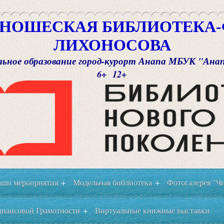
НОШЕСКАЯ БИБЛИОТЕКА-Ф
ЛИХОНОСОВА
ьное образование город-курорт Анапа МБУК "Ана
6+ 12+
ши мероприятия
Модельная библиотека
Фотогалерея "Чи
+
+
нансовой Грамотности
Виртуальные книжные выставки
+