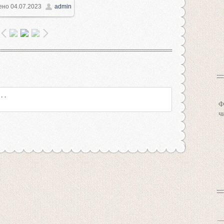
ено
04.07.2023
admin
600x1200
/ 293.4Kb
Ф
ч