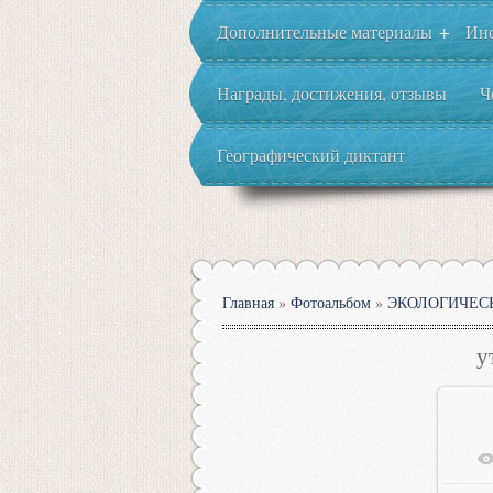
Дополнительные материалы
Ин
+
Награды, достижения, отзывы
Ч
Географический диктант
Главная
»
Фотоальбом
»
ЭКОЛОГИЧЕС
у