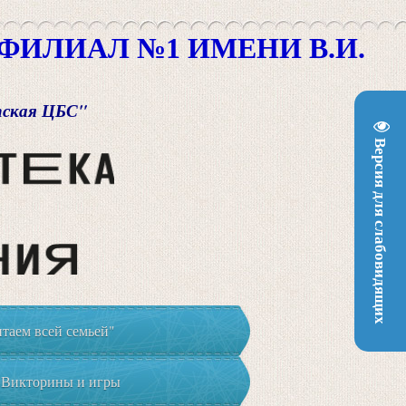
ИЛИАЛ №1 ИМЕНИ В.И.
пская ЦБС"
Версия для слабовидящих
таем всей семьей"
Викторины и игры