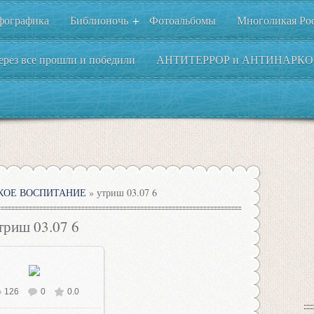
фографика
Библионочь
Фотоальбомы
Многоликая Ро
+
ерез все прошли и победили
АНТИТЕРРОР и АНТИНАРКО
КОЕ ВОСПИТАНИЕ
» утриш 03.07 6
триш 03.07 6
126
0
0.0
В реальном размере