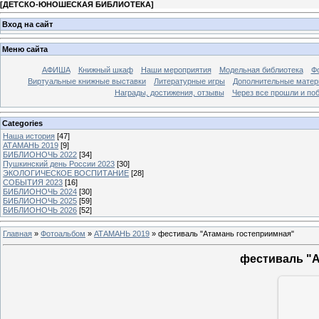
[
ДЕТСКО-ЮНОШЕСКАЯ БИБЛИОТЕКА
]
Вход на сайт
Меню сайта
АФИША
Книжный шкаф
Наши мероприятия
Модельная библиотека
Фо
Виртуальные книжные выставки
Литературные игры
Дополнительные мате
Награды, достижения, отзывы
Через все прошли и по
Categories
Наша история
[47]
АТАМАНЬ 2019
[9]
БИБЛИОНОЧЬ 2022
[34]
Пушкинский день России 2023
[30]
ЭКОЛОГИЧЕСКОЕ ВОСПИТАНИЕ
[28]
СОБЫТИЯ 2023
[16]
БИБЛИОНОЧЬ 2024
[30]
БИБЛИОНОЧЬ 2025
[59]
БИБЛИОНОЧЬ 2026
[52]
Главная
»
Фотоальбом
»
АТАМАНЬ 2019
» фестиваль "Атамань гостеприимная"
фестиваль "