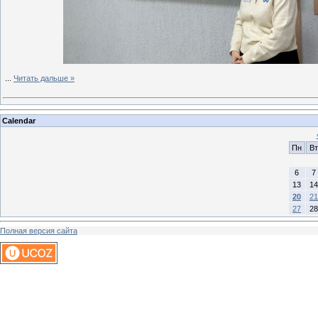
...
Читать дальше »
Calendar
Пн
Вт
6
7
13
14
20
21
27
28
Полная версия сайта