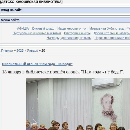
[
ДЕТСКО-ЮНОШЕСКАЯ БИБЛИОТЕКА
]
Вход на сайт
Меню сайта
АФИША
Книжный шкаф
Наши мероприятия
Модельная библиотека
Фо
Виртуальные книжные выставки
Викторины и игры
Дополнительные матер
Награды, достижения, отзывы
Через все прошли и по
Главная
»
2025
»
Январь
»
20
Библиотечный огонёк "Нам года - не беда!"
18 января в библиотеке прошёл огонёк "Нам года - не беда!".