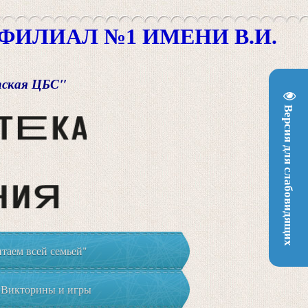
ИЛИАЛ №1 ИМЕНИ В.И.
пская ЦБС"
Версия для слабовидящих
таем всей семьей"
Викторины и игры