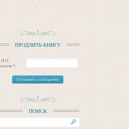
ПРОДЛИТЬ КНИГУ
.И.О.
итателя
*
:
ПОИСК