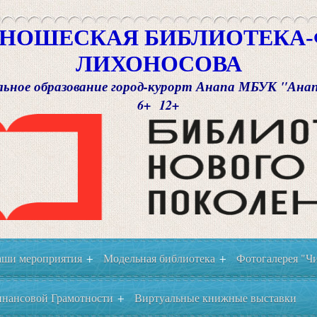
НОШЕСКАЯ БИБЛИОТЕКА-Ф
ЛИХОНОСОВА
ьное образование город-курорт Анапа МБУК "Ана
6+ 12+
ши мероприятия
Модельная библиотека
Фотогалерея "Чи
+
+
нансовой Грамотности
Виртуальные книжные выставки
+