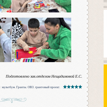
Подготовлено зав.отделом Нещадимовой Е.С.
и
:
мультбум
,
Гранты
,
ОВЗ
,
грантовый проект
,