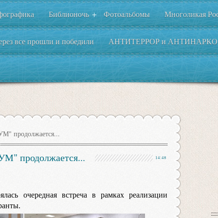
фографика
Библионочь
Фотоальбомы
Многоликая Ро
+
ерез все прошли и победили
АНТИТЕРРОР и АНТИНАРКО
М" продолжается...
УМ" продолжается...
14:48
ялась очередная встреча в рамках реализации
ранты.