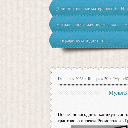
Дополнительные материалы
Ин
+
Награды, достижения, отзывы
Ч
Географический диктант
Главная
»
2025
»
Январь
»
20
» "МультБУ
"МультБ
После новогодних каникул состо
грантового проекта Росмолодежь.Г