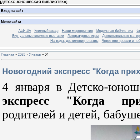
[
ДЕТСКО-ЮНОШЕСКАЯ БИБЛИОТЕКА
]
Вход на сайт
Меню сайта
АФИША
Книжный шкаф
Наши мероприятия
Модельная библиотека
Фо
Виртуальные книжные выставки
Литературные игры
Дополнительные мате
Награды, достижения, отзывы
Через все прошли и по
Главная
»
2025
»
Январь
»
04
Новогодний экспресс "Когда прих
4 января в Детско-юно
экспресс "Когда при
родителей и детей, бабуше