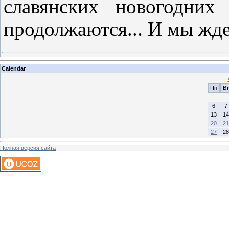
славянских новогодних
продолжаются... И мы ж
Calendar
Пн
Вт
6
7
13
14
20
21
27
28
Полная версия сайта