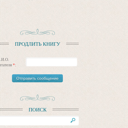
ПРОДЛИТЬ КНИГУ
.И.О.
итателя
*
:
ПОИСК