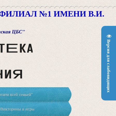
ИЛИАЛ №1 ИМЕНИ В.И.
пская ЦБС"
Версия для слабовидящих
таем всей семьей"
Викторины и игры