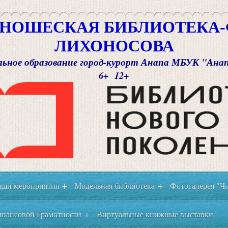
НОШЕСКАЯ БИБЛИОТЕКА-Ф
ЛИХОНОСОВА
ьное образование город-курорт Анапа МБУК "Ана
6+ 12+
ши мероприятия
Модельная библиотека
Фотогалерея "Чи
+
+
нансовой Грамотности
Виртуальные книжные выставки
+