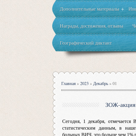
Дополнительные материалы
Ин
+
Награды, достижения, отзывы
Ч
Географический диктант
Главная
»
2023
»
Декабрь
»
01
ЗОЖ-акция 
Сегодня, 1 декабря, отмечаетс
статистическим данным, в наше
больных ВИЧ, это больше чем 1% 