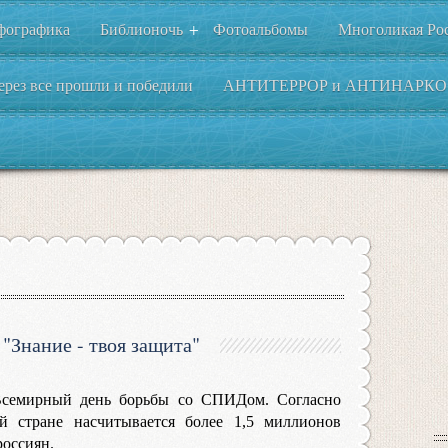
фографика
Библионочь
Фотоальбомы
Многоликая Ро
+
ерез все прошли и победили
АНТИТЕРРОР и АНТИНАРКО
"Знание - твоя защита"
я Всемирный день борьбы со СПИДом. Согласно
й стране насчитывается более 1,5 миллионов
россиян.