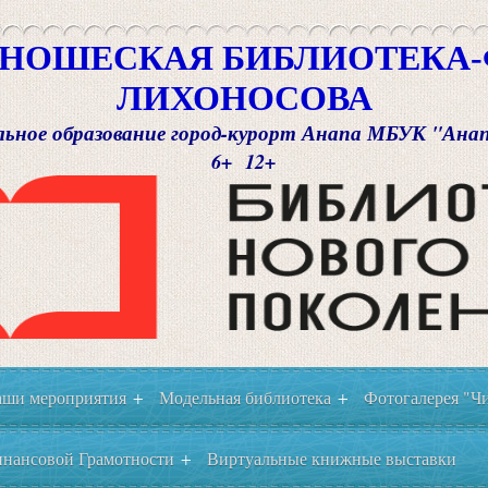
НОШЕСКАЯ БИБЛИОТЕКА-Ф
ЛИХОНОСОВА
ьное образование город-курорт Анапа МБУК "Ана
6+ 12+
ши мероприятия
Модельная библиотека
Фотогалерея "Чи
+
+
нансовой Грамотности
Виртуальные книжные выставки
+