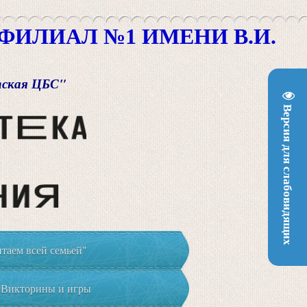
ИЛИАЛ №1 ИМЕНИ В.И.
пская ЦБС"
Версия для слабовидящих
таем всей семьей"
Викторины и игры