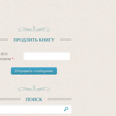
ПРОДЛИТЬ КНИГУ
.И.О.
итателя
*
:
ПОИСК