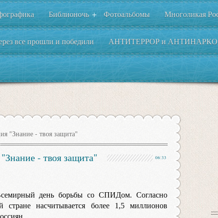
фографика
Библионочь
Фотоальбомы
Многоликая Ро
+
ерез все прошли и победили
АНТИТЕРРОР и АНТИНАРКО
я "Знание - твоя защита"
"Знание - твоя защита"
06:33
 Всемирный день борьбы со СПИДом. Согласно
й стране насчитывается более 1,5 миллионов
россиян.