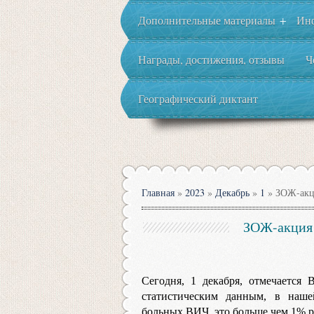
Дополнительные материалы
Ин
+
Награды, достижения, отзывы
Ч
Географический диктант
Главная
»
2023
»
Декабрь
»
1
» ЗОЖ-акци
ЗОЖ-акция 
Сегодня, 1 декабря, отмечается
статистическим данным, в наше
больных ВИЧ, это больше чем 1% 