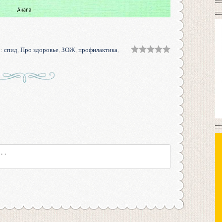
и
:
спид
,
Про здоровье
,
ЗОЖ
,
профилактика
,