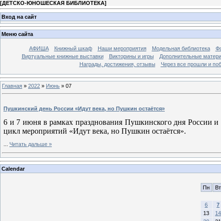
[
ДЕТСКО-ЮНОШЕСКАЯ БИБЛИОТЕКА
]
Вход на сайт
Меню сайта
АФИША
Книжный шкаф
Наши мероприятия
Модельная библиотека
Фо
Виртуальные книжные выставки
Викторины и игры
Дополнительные матер
Награды, достижения, отзывы
Через все прошли и по
Главная
»
2022
»
Июнь
»
07
Пушкинский день России «Идут века, но Пушкин остаётся»
6 и 7 июня в рамках празднования Пушкинского дня России и
цикл мероприятий «Идут века, но Пушкин остаётся».
...
Читать дальше »
Calendar
Пн
Вт
6
7
13
14