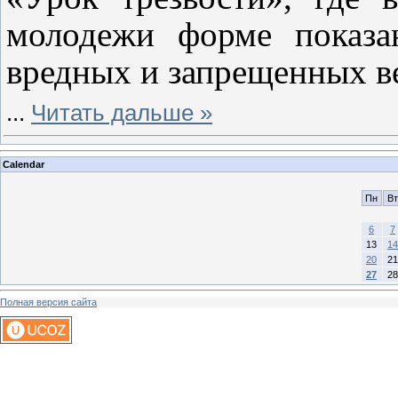
молодежи форме показа
вредных и запрещенных в
...
Читать дальше »
Calendar
Пн
Вт
6
7
13
14
20
21
27
28
Полная версия сайта