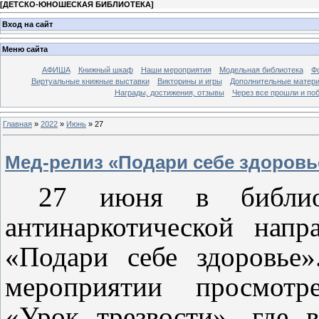
[
ДЕТСКО-ЮНОШЕСКАЯ БИБЛИОТЕКА
]
Вход на сайт
Меню сайта
АФИША
Книжный шкаф
Наши мероприятия
Модельная библиотека
Фо
Виртуальные книжные выставки
Викторины и игры
Дополнительные матер
Награды, достижения, отзывы
Через все прошли и по
Главная
»
2022
»
Июнь
»
27
Мед-релиз «Подари себе здоровь
27 июня в библио
антинаркотической напр
«Подари себе здоровье»
мероприятии просмотр
«Урок трезвости», где 