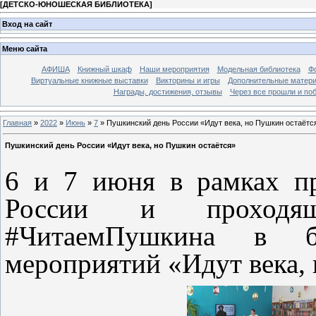
[
ДЕТСКО-ЮНОШЕСКАЯ БИБЛИОТЕКА
]
Вход на сайт
Меню сайта
АФИША
Книжный шкаф
Наши мероприятия
Модельная библиотека
Фо
Виртуальные книжные выставки
Викторины и игры
Дополнительные матер
Награды, достижения, отзывы
Через все прошли и по
Главная
»
2022
»
Июнь
»
7
» Пушкинский день России «Идут века, но Пушкин остаётс
Пушкинский день России «Идут века, но Пушкин остаётся»
6 и 7 июня в рамках п
России и проходящ
#ЧитаемПушкина в би
мероприятий «Идут века, 