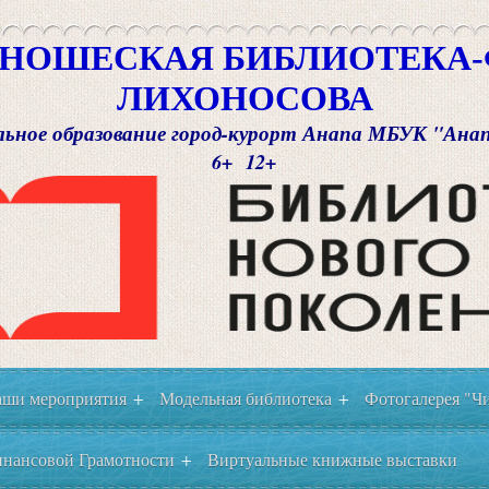
НОШЕСКАЯ БИБЛИОТЕКА-Ф
ЛИХОНОСОВА
ьное образование город-курорт Анапа МБУК "Ана
6+ 12+
ши мероприятия
Модельная библиотека
Фотогалерея "Чи
+
+
нансовой Грамотности
Виртуальные книжные выставки
+