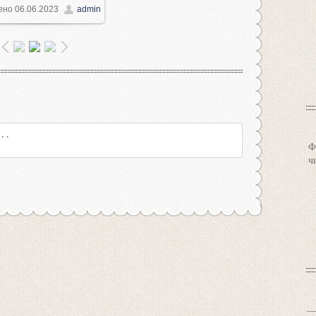
ено
06.06.2023
admin
600x1201
/ 384.8Kb
Ф
ч