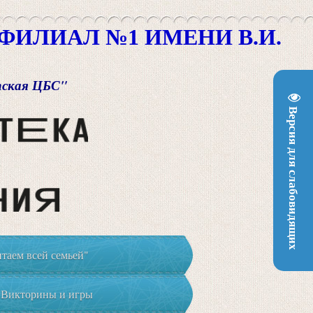
ИЛИАЛ №1 ИМЕНИ В.И.
пская ЦБС"
Версия для слабовидящих
таем всей семьей"
Викторины и игры