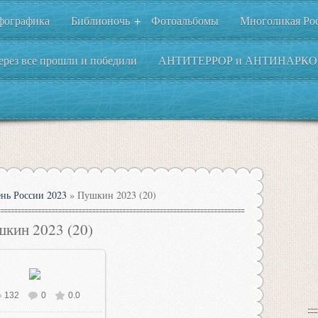
фографика
Библионочь
Фотоальбомы
Многоликая Ро
+
ерез все прошли и победили
АНТИТЕРРОР и АНТИНАРКО
нь России 2023
» Пушкин 2023 (20)
кин 2023 (20)
132
0
0.0
В реальном размере