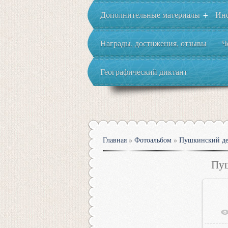
Дополнительные материалы
Ин
+
Награды, достижения, отзывы
Ч
Географический диктант
Главная
»
Фотоальбом
»
Пушкинский де
Пуш