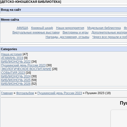
[
ДЕТСКО-ЮНОШЕСКАЯ БИБЛИОТЕКА
]
Вход на сайт
Меню сайта
АФИША
Книжный шкаф
Наши мероприятия
Модельная библиотека
Фо
Виртуальные книжные выставки
Викторины и игры
Дополнительные матер
Награды, достижения, отзывы
Через все прошли и по
Categories
Наша история
[47]
АТАМАНЬ 2019
[9]
БИБЛИОНОЧЬ 2022
[34]
Пушкинский день России 2023
[30]
ЭКОЛОГИЧЕСКОЕ ВОСПИТАНИЕ
[28]
СОБЫТИЯ 2023
[16]
БИБЛИОНОЧЬ 2024
[30]
БИБЛИОНОЧЬ 2025
[59]
БИБЛИОНОЧЬ 2026
[52]
Главная
»
Фотоальбом
»
Пушкинский день России 2023
» Пушкин 2023 (18)
Пу