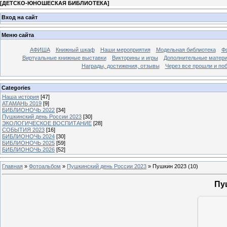
[
ДЕТСКО-ЮНОШЕСКАЯ БИБЛИОТЕКА
]
Вход на сайт
Меню сайта
АФИША
Книжный шкаф
Наши мероприятия
Модельная библиотека
Фо
Виртуальные книжные выставки
Викторины и игры
Дополнительные матер
Награды, достижения, отзывы
Через все прошли и по
Categories
Наша история
[47]
АТАМАНЬ 2019
[9]
БИБЛИОНОЧЬ 2022
[34]
Пушкинский день России 2023
[30]
ЭКОЛОГИЧЕСКОЕ ВОСПИТАНИЕ
[28]
СОБЫТИЯ 2023
[16]
БИБЛИОНОЧЬ 2024
[30]
БИБЛИОНОЧЬ 2025
[59]
БИБЛИОНОЧЬ 2026
[52]
Главная
»
Фотоальбом
»
Пушкинский день России 2023
» Пушкин 2023 (10)
Пу