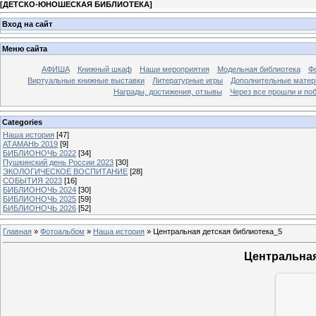
[
ДЕТСКО-ЮНОШЕСКАЯ БИБЛИОТЕКА
]
Вход на сайт
Меню сайта
АФИША
Книжный шкаф
Наши мероприятия
Модельная библиотека
Фо
Виртуальные книжные выставки
Литературные игры
Дополнительные мате
Награды, достижения, отзывы
Через все прошли и по
Categories
Наша история
[47]
АТАМАНЬ 2019
[9]
БИБЛИОНОЧЬ 2022
[34]
Пушкинский день России 2023
[30]
ЭКОЛОГИЧЕСКОЕ ВОСПИТАНИЕ
[28]
СОБЫТИЯ 2023
[16]
БИБЛИОНОЧЬ 2024
[30]
БИБЛИОНОЧЬ 2025
[59]
БИБЛИОНОЧЬ 2026
[52]
Главная
»
Фотоальбом
»
Наша история
» Центральная детская библиотека_5
Центральная