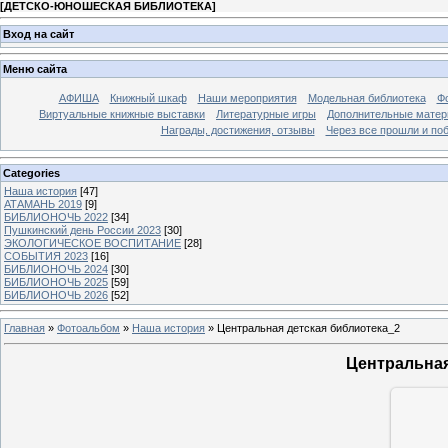
[
ДЕТСКО-ЮНОШЕСКАЯ БИБЛИОТЕКА
]
Вход на сайт
Меню сайта
АФИША
Книжный шкаф
Наши мероприятия
Модельная библиотека
Фо
Виртуальные книжные выставки
Литературные игры
Дополнительные мате
Награды, достижения, отзывы
Через все прошли и по
Categories
Наша история
[47]
АТАМАНЬ 2019
[9]
БИБЛИОНОЧЬ 2022
[34]
Пушкинский день России 2023
[30]
ЭКОЛОГИЧЕСКОЕ ВОСПИТАНИЕ
[28]
СОБЫТИЯ 2023
[16]
БИБЛИОНОЧЬ 2024
[30]
БИБЛИОНОЧЬ 2025
[59]
БИБЛИОНОЧЬ 2026
[52]
Главная
»
Фотоальбом
»
Наша история
» Центральная детская библиотека_2
Центральная