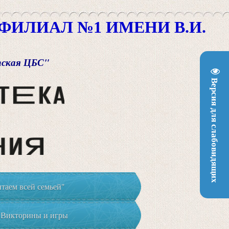
ИЛИАЛ №1 ИМЕНИ В.И.
пская ЦБС"
Версия для слабовидящих
таем всей семьей"
Викторины и игры