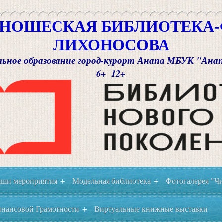
НОШЕСКАЯ БИБЛИОТЕКА-Ф
ЛИХОНОСОВА
ьное образование город-курорт Анапа МБУК "Ана
6+ 12+
ши мероприятия
Модельная библиотека
Фотогалерея "Чи
+
+
нансовой Грамотности
Виртуальные книжные выставки
+