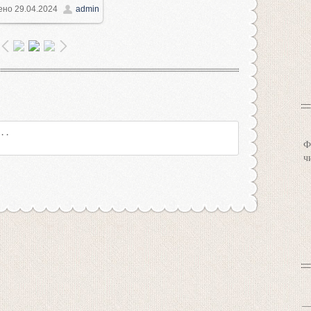
ено
29.04.2024
admin
1000x750
/ 138.9Kb
Ф
ч