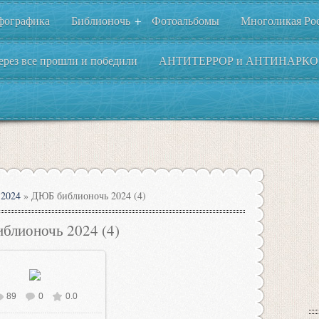
фографика
Библионочь
Фотоальбомы
Многоликая Ро
+
ерез все прошли и победили
АНТИТЕРРОР и АНТИНАРКО
2024
» ДЮБ библионочь 2024 (4)
блионочь 2024 (4)
89
0
0.0
В реальном размере