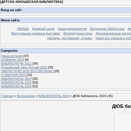
[
ДЕТСКО-ЮНОШЕСКАЯ БИБЛИОТЕКА
]
Вход на сайт
Меню сайта
АФИША
Книжный шкаф
Наши мероприятия
Модельная библиотека
Фо
Виртуальные книжные выставки
Литературные игры
Дополнительные мате
Награды, достижения, отзывы
Через все прошли и по
Categories
Наша история
[47]
АТАМАНЬ 2019
[9]
БИБЛИОНОЧЬ 2022
[34]
Пушкинский день России 2023
[30]
ЭКОЛОГИЧЕСКОЕ ВОСПИТАНИЕ
[28]
СОБЫТИЯ 2023
[16]
БИБЛИОНОЧЬ 2024
[30]
БИБЛИОНОЧЬ 2025
[59]
БИБЛИОНОЧЬ 2026
[52]
Главная
»
Фотоальбом
»
БИБЛИОНОЧЬ 2024
» ДЮБ библионочь 2024 (35)
ДЮБ биб