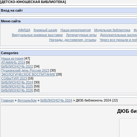
[
ДЕТСКО-ЮНОШЕСКАЯ БИБЛИОТЕКА
]
Вход на сайт
Меню сайта
АФИША
Книжный шкаф
Наши мероприятия
Модельная библиотека
Фо
Виртуальные книжные выставки
Литературные игры
Дополнительные мате
Награды, достижения, отзывы
Через все прошли и по
Categories
Наша история
[47]
АТАМАНЬ 2019
[9]
БИБЛИОНОЧЬ 2022
[34]
Пушкинский день России 2023
[30]
ЭКОЛОГИЧЕСКОЕ ВОСПИТАНИЕ
[28]
СОБЫТИЯ 2023
[16]
БИБЛИОНОЧЬ 2024
[30]
БИБЛИОНОЧЬ 2025
[59]
БИБЛИОНОЧЬ 2026
[52]
Главная
»
Фотоальбом
»
БИБЛИОНОЧЬ 2024
» ДЮБ библионочь 2024 (22)
ДЮБ биб