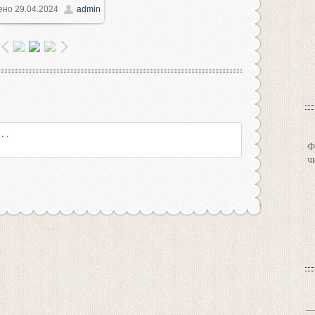
ено
29.04.2024
admin
1000x750
/ 175.7Kb
Ф
ч