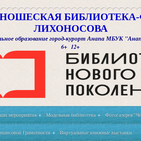
НОШЕСКАЯ БИБЛИОТЕКА-Ф
ЛИХОНОСОВА
ьное образование город-курорт Анапа МБУК "Ана
6+ 12+
ши мероприятия
Модельная библиотека
Фотогалерея "Чи
+
+
нансовой Грамотности
Виртуальные книжные выставки
+