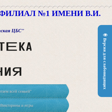
ИЛИАЛ №1 ИМЕНИ В.И.
пская ЦБС"
Версия для слабовидящих
таем всей семьей"
Викторины и игры