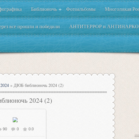
фографика
Библионочь
Фотоальбомы
Многоликая Ро
+
ерез все прошли и победили
АНТИТЕРРОР и АНТИНАРКО
2024
» ДЮБ библионочь 2024 (2)
блионочь 2024 (2)
90
0
0.0
В реальном размере