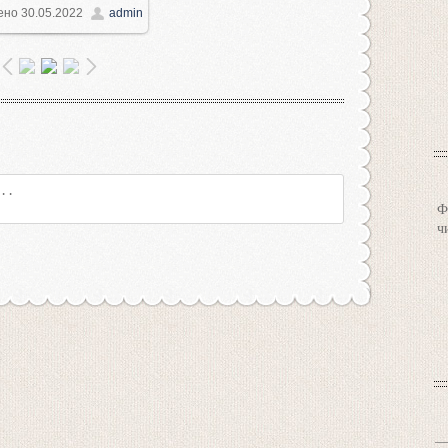
ено
30.05.2022
admin
1024x597
/ 130.4Kb
Ф
ч