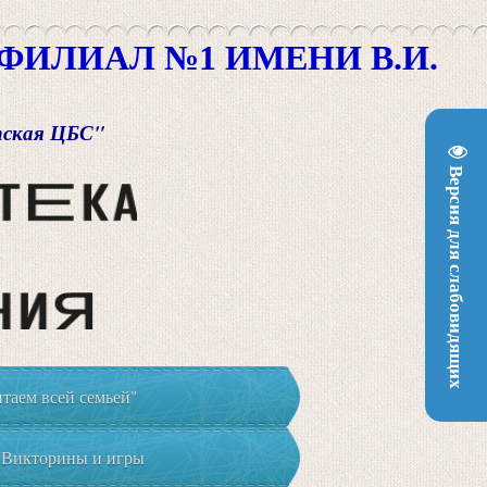
ИЛИАЛ №1 ИМЕНИ В.И.
пская ЦБС"
Версия для слабовидящих
таем всей семьей"
Викторины и игры