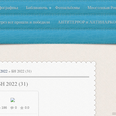
фографика
Библионочь
Фотоальбомы
Многоликая Ро
+
ерез все прошли и победили
АНТИТЕРРОР и АНТИНАРКО
2022
» БН 2022 (31)
БН 2022 (31)
186
0
0.0
В реальном размере