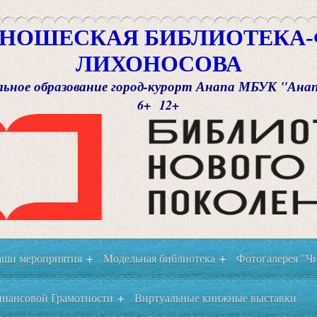
НОШЕСКАЯ БИБЛИОТЕКА-Ф
ЛИХОНОСОВА
ьное образование город-курорт Анапа МБУК "Ана
6+ 12+
ши мероприятия
Модельная библиотека
Фотогалерея "Чи
+
+
нансовой Грамотности
Виртуальные книжные выставки
+