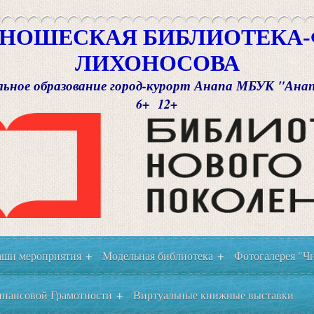
НОШЕСКАЯ БИБЛИОТЕКА-Ф
ЛИХОНОСОВА
ьное образование город-курорт Анапа МБУК "Ана
6+ 12+
ши мероприятия
Модельная библиотека
Фотогалерея "Чи
+
+
нансовой Грамотности
Виртуальные книжные выставки
+