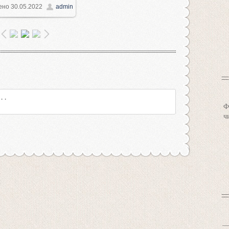
ено
30.05.2022
admin
957x636
/ 112.0Kb
Ф
ч