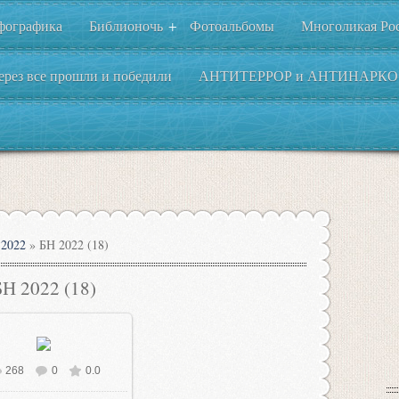
фографика
Библионочь
Фотоальбомы
Многоликая Ро
+
ерез все прошли и победили
АНТИТЕРРОР и АНТИНАРКО
2022
» БН 2022 (18)
БН 2022 (18)
268
0
0.0
В реальном размере