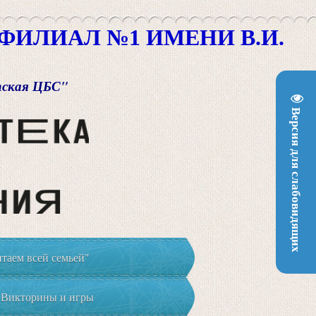
ИЛИАЛ №1 ИМЕНИ В.И.
пская ЦБС"
Версия для слабовидящих
таем всей семьей"
Викторины и игры