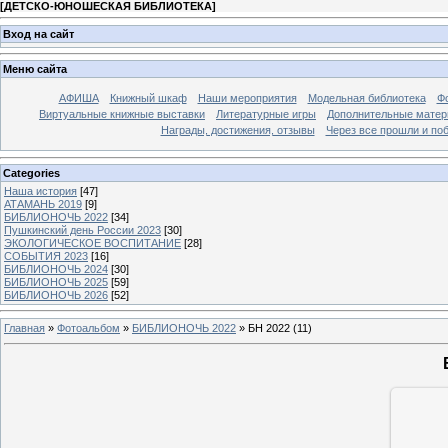
[
ДЕТСКО-ЮНОШЕСКАЯ БИБЛИОТЕКА
]
Вход на сайт
Меню сайта
АФИША
Книжный шкаф
Наши мероприятия
Модельная библиотека
Фо
Виртуальные книжные выставки
Литературные игры
Дополнительные мате
Награды, достижения, отзывы
Через все прошли и по
Categories
Наша история
[47]
АТАМАНЬ 2019
[9]
БИБЛИОНОЧЬ 2022
[34]
Пушкинский день России 2023
[30]
ЭКОЛОГИЧЕСКОЕ ВОСПИТАНИЕ
[28]
СОБЫТИЯ 2023
[16]
БИБЛИОНОЧЬ 2024
[30]
БИБЛИОНОЧЬ 2025
[59]
БИБЛИОНОЧЬ 2026
[52]
Главная
»
Фотоальбом
»
БИБЛИОНОЧЬ 2022
» БН 2022 (11)