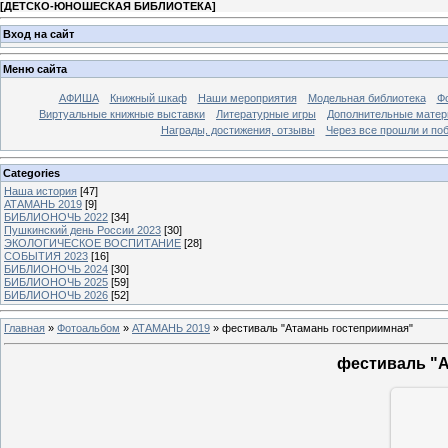
[
ДЕТСКО-ЮНОШЕСКАЯ БИБЛИОТЕКА
]
Вход на сайт
Меню сайта
АФИША
Книжный шкаф
Наши мероприятия
Модельная библиотека
Фо
Виртуальные книжные выставки
Литературные игры
Дополнительные мате
Награды, достижения, отзывы
Через все прошли и по
Categories
Наша история
[47]
АТАМАНЬ 2019
[9]
БИБЛИОНОЧЬ 2022
[34]
Пушкинский день России 2023
[30]
ЭКОЛОГИЧЕСКОЕ ВОСПИТАНИЕ
[28]
СОБЫТИЯ 2023
[16]
БИБЛИОНОЧЬ 2024
[30]
БИБЛИОНОЧЬ 2025
[59]
БИБЛИОНОЧЬ 2026
[52]
Главная
»
Фотоальбом
»
АТАМАНЬ 2019
» фестиваль "Атамань гостеприимная"
фестиваль "