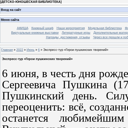
[
ДЕТСКО-ЮНОШЕСКАЯ БИБЛИОТЕКА
]
Вход на сайт
Меню сайта
АФИША
Книжный шкаф
Наши мероприятия
Модельная библиотека
Фо
Виртуальные книжные выставки
Литературные игры
Дополнительные мате
Награды, достижения, отзывы
Через все прошли и по
Главная
»
2022
»
Июнь
»
6
» Экспресс-тур «Герои пушкинских творений»
Экспресс-тур «Герои пушкинских творений»
6 июня, в честь дня рожд
Сергеевича Пушкина (17
Пушкинский день. Силу
переоценить: всё, создан
останется любимейшим 