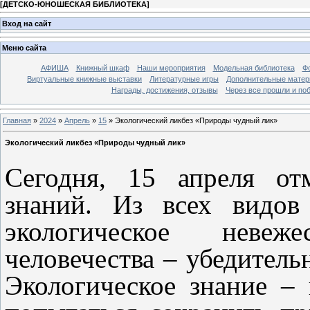
[
ДЕТСКО-ЮНОШЕСКАЯ БИБЛИОТЕКА
]
Вход на сайт
Меню сайта
АФИША
Книжный шкаф
Наши мероприятия
Модельная библиотека
Фо
Виртуальные книжные выставки
Литературные игры
Дополнительные мате
Награды, достижения, отзывы
Через все прошли и по
Главная
»
2024
»
Апрель
»
15
» Экологический ликбез «Природы чудный лик»
Экологический ликбез «Природы чудный лик»
Сегодня, 15 апреля от
знаний. Из всех видов
экологическое невеж
человечества – убедитель
Экологическое знание –