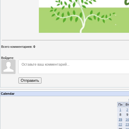
Всего комментариев
:
0
Войдите:
Отправить
Calendar
Пн
Вт
1
2
8
9
15
16
22
23