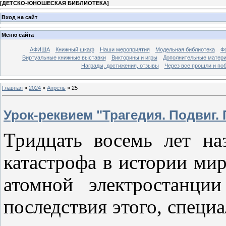
[
ДЕТСКО-ЮНОШЕСКАЯ БИБЛИОТЕКА
]
Вход на сайт
Меню сайта
АФИША
Книжный шкаф
Наши мероприятия
Модельная библиотека
Фо
Виртуальные книжные выставки
Викторины и игры
Дополнительные матер
Награды, достижения, отзывы
Через все прошли и по
Главная
»
2024
»
Апрель
»
25
Урок-реквием "Трагедия. Подвиг.
Тридцать восемь лет на
катастрофа в истории ми
атомной электростанции
последствия этого, специ