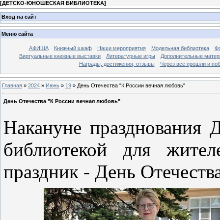
[
ДЕТСКО-ЮНОШЕСКАЯ БИБЛИОТЕКА
]
Вход на сайт
Меню сайта
АФИША
Книжный шкаф
Наши мероприятия
Модельная библиотека
Фо
Виртуальные книжные выставки
Литературные игры
Дополнительные мате
Награды, достижения, отзывы
Через все прошли и по
Главная
»
2024
»
Июнь
»
19
» День Отечества "К России вечная любовь"
День Отечества "К России вечная любовь"
Накануне празднования 
библиотекой для жител
праздник - День Отечеств