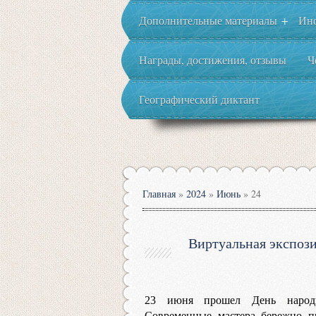
Дополнительные материалы
Ин
+
Награды, достижения, отзывы
Ч
Географический диктант
Главная
»
2024
»
Июнь
»
24
Виртуальная экспоз
23 июня прошел День народн
Современные мастера бережно п