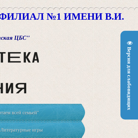
ИЛИАЛ №1 ИМЕНИ В.И.
пская ЦБС"
Версия для слабовидящих
таем всей семьей"
Литературные игры