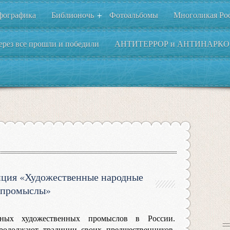
фографика
Библионочь
Фотоальбомы
Многоликая Ро
+
ерез все прошли и победили
АНТИТЕРРОР и АНТИНАРКО
иция «Художественные народные
промыслы»
ых художественных промыслов в России.
родолжают традиции своих предшественников,