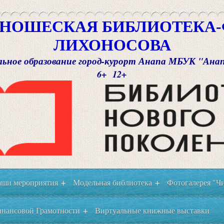
НОШЕСКАЯ БИБЛИОТЕКА-Ф
ЛИХОНОСОВА
ьное образование город-курорт Анапа МБУК "Ана
6+ 12+
ши мероприятия
Модельная библиотека
Фотогалерея "Чи
+
+
нансовой Грамотности
Виртуальные книжные выставки
+