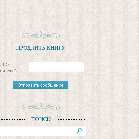
ПРОДЛИТЬ КНИГУ
.И.О.
итателя
*
:
ПОИСК