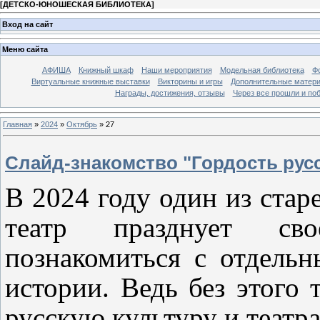
[
ДЕТСКО-ЮНОШЕСКАЯ БИБЛИОТЕКА
]
Вход на сайт
Меню сайта
АФИША
Книжный шкаф
Наши мероприятия
Модельная библиотека
Фо
Виртуальные книжные выставки
Викторины и игры
Дополнительные матер
Награды, достижения, отзывы
Через все прошли и по
Главная
»
2024
»
Октябрь
»
27
Слайд-знакомство "Гордость рус
В 2024 году один из ста
театр празднует сво
познакомиться с отдель
истории. Ведь без этого 
русскую культуру и театр