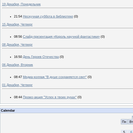
19 Декабря, Понедельник
21:54
Нескучная суббота в библиотеке
(0)
15 Декабря, Четверг
08:56
Слайд-презентация «Король научной фантастики»
(0)
08 Декабря, Четверг
16:50
День Героев Отечества
(0)
06 Декабря, Вторник
08:47
Медиа-коллаж "В душе сохраняется свет"
(0)
01 Декабря, Четверг
08:44
Промо-акция "Успех в твоих руках"
(0)
Calendar
Пн
Вт
5
6