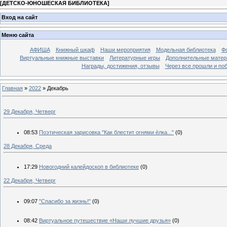
[
ДЕТСКО-ЮНОШЕСКАЯ БИБЛИОТЕКА
]
Вход на сайт
Меню сайта
АФИША
Книжный шкаф
Наши мероприятия
Модельная библиотека
Фо
Виртуальные книжные выставки
Литературные игры
Дополнительные мате
Награды, достижения, отзывы
Через все прошли и по
Главная
»
2022
»
Декабрь
29 Декабря, Четверг
08:53
Поэтическая зарисовка "Как блестит огнями ёлка..."
(0)
28 Декабря, Среда
17:29
Новогодний калейдоскоп в библиотеке
(0)
22 Декабря, Четверг
09:07
"Спасибо за жизнь!"
(0)
08:42
Виртуальное путешествие «Наши лучшие друзья»
(0)