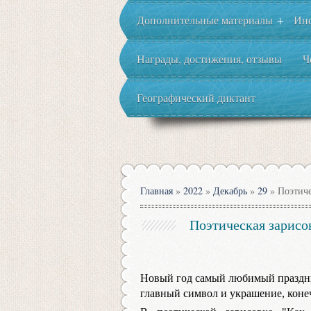
Дополнительные материалы
Ин
+
Награды, достижения, отзывы
Ч
Географический диктант
Главная
»
2022
»
Декабрь
»
29
» Поэтиче
Поэтическая зарисов
Новый год самый любимый праздник
главный символ и украшение, конеч