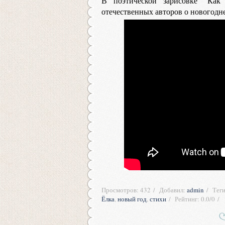
В поэтической зарисовке "Как 
отечественных авторов о новогодн
Просмотров
:
432
Добавил
:
admin
Тег
Ёлка
,
новый год
,
стихи
Рейтинг
:
0.0
/
0