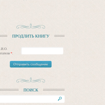
ПРОДЛИТЬ КНИГУ
.И.О.
итателя
*
:
ПОИСК