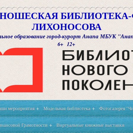
НОШЕСКАЯ БИБЛИОТЕКА-Ф
ЛИХОНОСОВА
ьное образование город-курорт Анапа МБУК "Ана
6+ 12+
ши мероприятия
Модельная библиотека
Фотогалерея "Чи
+
+
нансовой Грамотности
Виртуальные книжные выставки
+