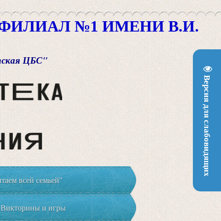
ИЛИАЛ №1 ИМЕНИ В.И.
пская ЦБС"
Версия для слабовидящих
таем всей семьей"
Викторины и игры