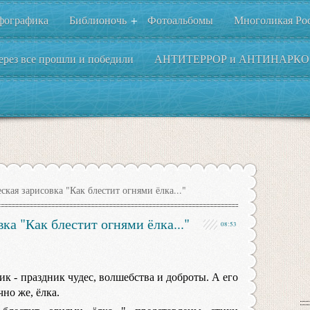
фографика
Библионочь
Фотоальбомы
Многоликая Ро
+
ерез все прошли и победили
АНТИТЕРРОР и АНТИНАРКО
ская зарисовка "Как блестит огнями ёлка..."
ка "Как блестит огнями ёлка..."
08:53
 - праздник чудес, волшебства и доброты. А его
но же, ёлка.