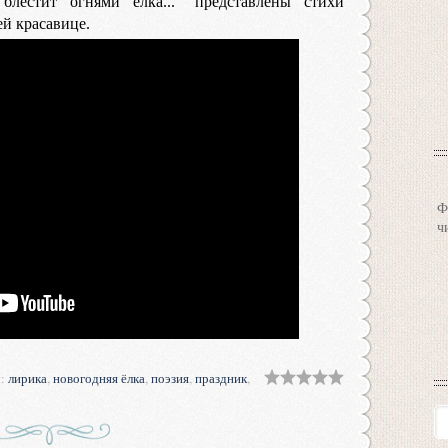
блестит огнями ёлка..." представлены стихи
ей красавице.
Ф
ч
и
:
лирика
,
новогодняя ёлка
,
поэзия
,
праздник
,