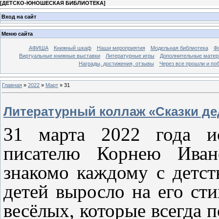
[
ДЕТСКО-ЮНОШЕСКАЯ БИБЛИОТЕКА
]
Вход на сайт
Меню сайта
АФИША
Книжный шкаф
Наши мероприятия
Модельная библиотека
Фо
Виртуальные книжные выставки
Литературные игры
Дополнительные мате
Награды, достижения, отзывы
Через все прошли и по
Главная
»
2022
»
Март
»
31
Литературный коллаж «Сказки д
31 марта 2022 года ис
писателю Корнею Иван
знакомо каждому с детст
детей выросло на его сти
весёлых, которые всегда 