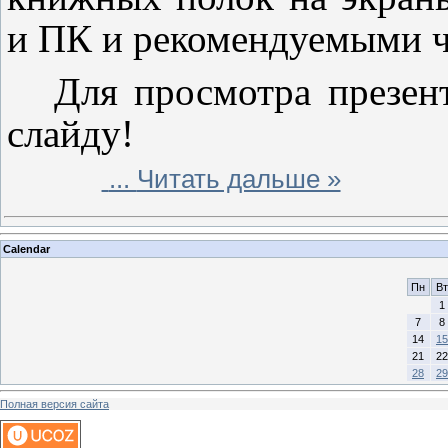
и ПК и рекомендуемыми ч
Для просмотра презен
слайду!
...
Читать дальше »
Calendar
Пн
Вт
1
7
8
14
15
21
22
28
29
Полная версия сайта