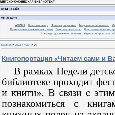
[
ДЕТСКО-ЮНОШЕСКАЯ БИБЛИОТЕКА
]
Вход на сайт
Меню сайта
АФИША
Книжный шкаф
Наши мероприятия
Модельная библиотека
Фо
Виртуальные книжные выставки
Литературные игры
Дополнительные мате
Награды, достижения, отзывы
Через все прошли и по
Главная
»
2022
»
Март
»
24
Книгопортация «Читаем сами и В
В рамках Недели детс
библиотеке проходит фест
и книги». В связи с эти
познакомиться с книга
книжных полок на экран