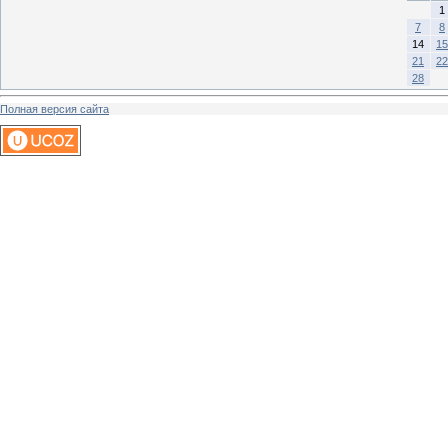
1
7
8
14
15
21
22
28
Полная версия сайта