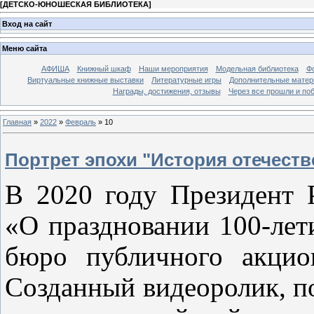
[
ДЕТСКО-ЮНОШЕСКАЯ БИБЛИОТЕКА
]
Вход на сайт
Меню сайта
АФИША
Книжный шкаф
Наши мероприятия
Модельная библиотека
Фо
Виртуальные книжные выставки
Литературные игры
Дополнительные мате
Награды, достижения, отзывы
Через все прошли и по
Главная
»
2022
»
Февраль
»
10
Портрет эпохи "История отечеств
В 2020 году Президент 
«О праздновании 100-лет
бюро публичного акцио
Созданный видеоролик, п