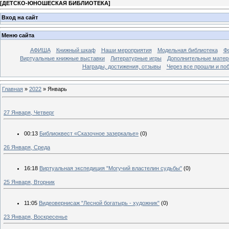
[
ДЕТСКО-ЮНОШЕСКАЯ БИБЛИОТЕКА
]
Вход на сайт
Меню сайта
АФИША
Книжный шкаф
Наши мероприятия
Модельная библиотека
Фо
Виртуальные книжные выставки
Литературные игры
Дополнительные мате
Награды, достижения, отзывы
Через все прошли и по
Главная
»
2022
»
Январь
27 Января, Четверг
00:13
Библиоквест «Сказочное зазеркалье»
(0)
26 Января, Среда
16:18
Виртуальная экспедиция "Могучий властелин судьбы"
(0)
25 Января, Вторник
11:05
Видеовернисаж "Лесной богатырь - художник"
(0)
23 Января, Воскресенье