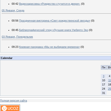
00:42
Видеозарисовка «Рождество стучится в двери».
(0)
05 Января, Среда
00:56
Праздничная викторина «Свет рождественской звезды»
(0)
00:45
Библиографический этюд «Лучшие книги Умберто Эко
(0)
03 Января, Понедельник
09:23
Книжная панорама «Мы не выбираем времена»
(0)
Calendar
Пн
Вт
3
4
10
11
17
18
24
25
31
Полная версия сайта