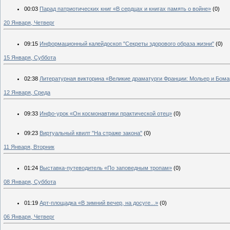
00:03
Парад патриотических книг «В сердцах и книгах память о войне»
(0)
20 Января, Четверг
09:15
Информационный калейдоскоп "Секреты здорового образа жизни"
(0)
15 Января, Суббота
02:38
Литературная викторина «Великие драматурги Франции: Мольер и Бом
12 Января, Среда
09:33
Инфо-урок «Он космонавтики практической отец»
(0)
09:23
Виртуальный квилт "На страже закона"
(0)
11 Января, Вторник
01:24
Выставка-путеводитель «По заповедным тропам»
(0)
08 Января, Суббота
01:19
Арт-площадка «В зимний вечер, на досуге...»
(0)
06 Января, Четверг