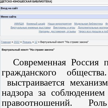
[
ДЕТСКО-ЮНОШЕСКАЯ БИБЛИОТЕКА
]
Вход на сайт
Меню сайта
АФИША
Книжный шкаф
Наши мероприятия
Модельная библиотека
Фо
Виртуальные книжные выставки
Викторины и игры
Дополнительные матер
Награды, достижения, отзывы
Через все прошли и по
Главная
»
2022
»
Январь
»
12
» Виртуальный квилт "На страже закона"
Виртуальный квилт "На страже закона"
Современная Россия п
гражданского обществ
выстраивается механизм
надзора за соблюдением
правоотношений. Ро