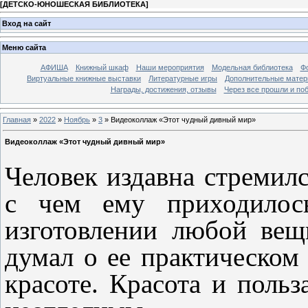
[
ДЕТСКО-ЮНОШЕСКАЯ БИБЛИОТЕКА
]
Вход на сайт
Меню сайта
АФИША
Книжный шкаф
Наши мероприятия
Модельная библиотека
Фо
Виртуальные книжные выставки
Литературные игры
Дополнительные мате
Награды, достижения, отзывы
Через все прошли и по
Главная
»
2022
»
Ноябрь
»
3
» Видеоколлаж «Этот чудный дивный мир»
Видеоколлаж «Этот чудный дивный мир»
Человек издавна стремилс
с чем ему приходилось
изготовлении любой вещ
думал о ее практическом 
красоте. Красота и польз