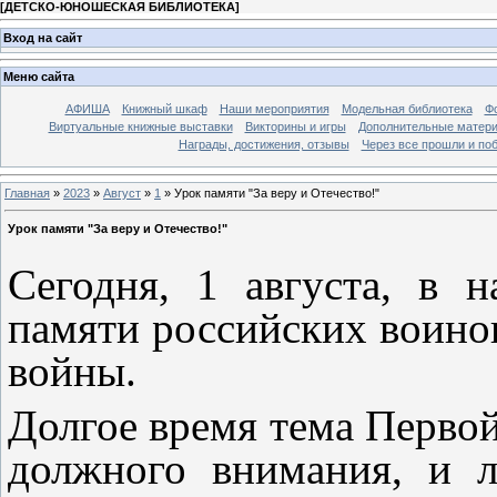
[
ДЕТСКО-ЮНОШЕСКАЯ БИБЛИОТЕКА
]
Вход на сайт
Меню сайта
АФИША
Книжный шкаф
Наши мероприятия
Модельная библиотека
Фо
Виртуальные книжные выставки
Викторины и игры
Дополнительные матер
Награды, достижения, отзывы
Через все прошли и по
Главная
»
2023
»
Август
»
1
» Урок памяти "За веру и Отечество!"
Урок памяти "За веру и Отечество!"
Сегодня, 1 августа, в 
памяти российских воино
войны.
Долгое время тема Первой
должного внимания, и л