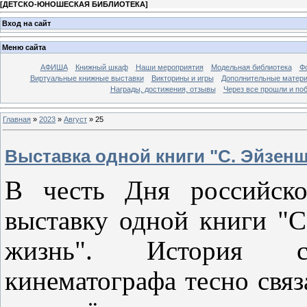
[
ДЕТСКО-ЮНОШЕСКАЯ БИБЛИОТЕКА
]
Вход на сайт
Меню сайта
АФИША
Книжный шкаф
Наши мероприятия
Модельная библиотека
Фо
Виртуальные книжные выставки
Викторины и игры
Дополнительные матер
Награды, достижения, отзывы
Через все прошли и по
Главная
»
2023
»
Август
»
25
Выставка одной книги "С. Эйзенш
В честь Дня российско
выставку одной книги "С
жизнь". История ста
кинематографа тесно связ