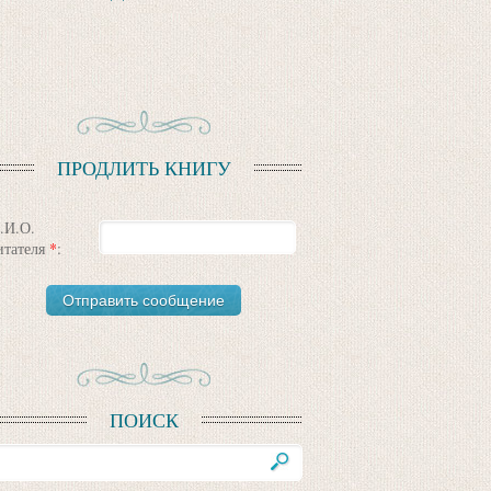
ПРОДЛИТЬ КНИГУ
.И.О.
итателя
*
:
ПОИСК