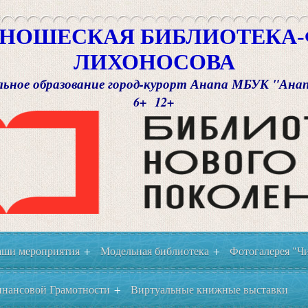
НОШЕСКАЯ БИБЛИОТЕКА-Ф
ЛИХОНОСОВА
ьное образование город-курорт Анапа МБУК "Ана
6+ 12+
ши мероприятия
Модельная библиотека
Фотогалерея "Чи
+
+
нансовой Грамотности
Виртуальные книжные выставки
+