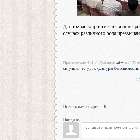
Данное мероприятие позволило ре
случаях различного рода чрезвыча
Просмотров
:
541
Добавил
:
admin
Тег
ситуация
,
чс
,
урок культуры безопасности
,
0
Всего комментариев
:
Войдите: