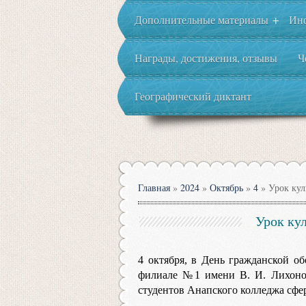
Дополнительные материалы
Ин
+
Награды, достижения, отзывы
Ч
Географический диктант
Главная
»
2024
»
Октябрь
»
4
» Урок кул
Урок ку
4 октября, в День гражданской о
филиале №1 имени В. И. Лихонос
студентов Анапского колледжа сфер