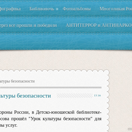
фографика
Библионочь
Фотоальбомы
Многоликая Ро
+
ерез все прошли и победили
АНТИТЕРРОР и АНТИНАРКО
ьтуры безопасности
льтуры безопасности
13:16
бороны России, в Детско-юношеской библиотеке-
ова прошёл "Урок культуры безопасности" для
ы услуг.