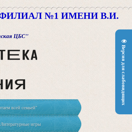
ИЛИАЛ №1 ИМЕНИ В.И.
пская ЦБС"
Версия для слабовидящих
таем всей семьей"
Литературные игры