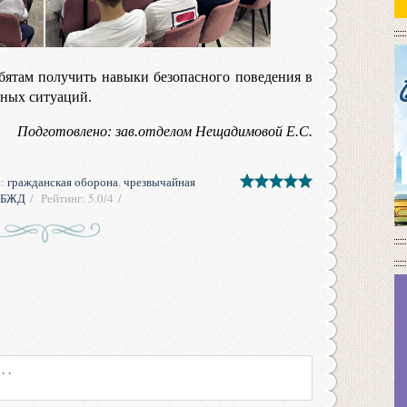
бятам получить навыки безопасного поведения в
йных ситуаций.
Подготовлено: зав.отделом Нещадимовой Е.С.
и
:
гражданская оборона
,
чрезвычайная
БЖД
Рейтинг
:
5.0
/
4