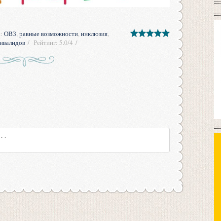
и
:
ОВЗ
,
равные возможности
,
инклюзия
,
нвалидов
Рейтинг
:
5.0
/
4