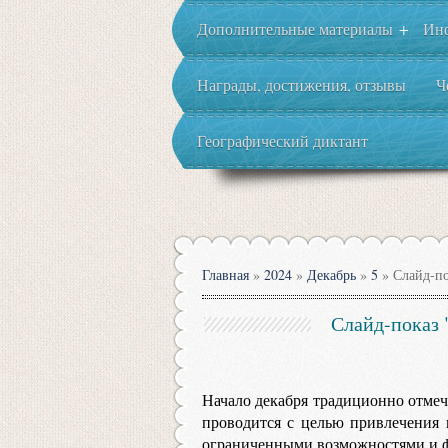
Дополнительные материалы
Ин
+
Награды, достижения, отзывы
Ч
Географический диктант
Главная
»
2024
»
Декабрь
»
5
» Слайд-по
Слайд-показ 
Начало декабря традиционно отмеч
проводится с целью привлечения
ограниченными возможностями и ф