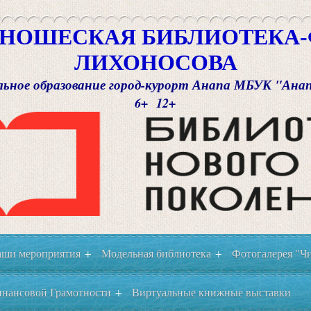
НОШЕСКАЯ БИБЛИОТЕКА-Ф
ЛИХОНОСОВА
ьное образование город-курорт Анапа МБУК "Ана
6+ 12+
ши мероприятия
Модельная библиотека
Фотогалерея "Чи
+
+
нансовой Грамотности
Виртуальные книжные выставки
+