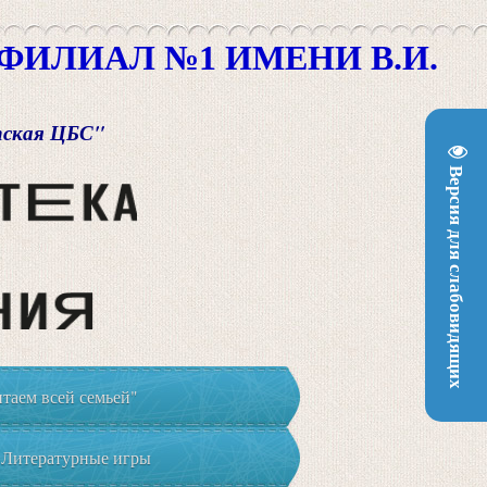
ИЛИАЛ №1 ИМЕНИ В.И.
пская ЦБС"
Версия для слабовидящих
таем всей семьей"
Литературные игры