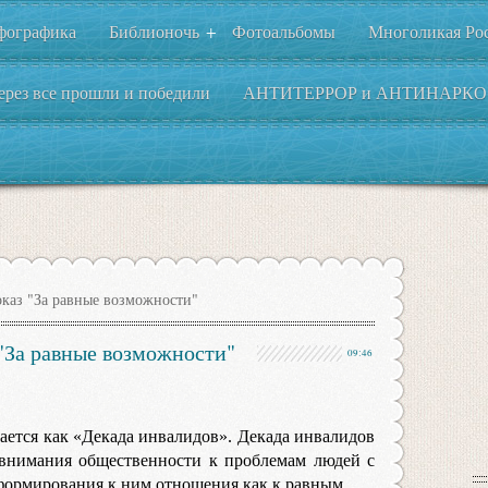
фографика
Библионочь
Фотоальбомы
Многоликая Ро
+
ерез все прошли и победили
АНТИТЕРРОР и АНТИНАРКО
каз "За равные возможности"
"За равные возможности"
09:46
ается как «Декада инвалидов». Декада инвалидов
 внимания общественности к проблемам людей с
ормирования к ним отношения как к равным.