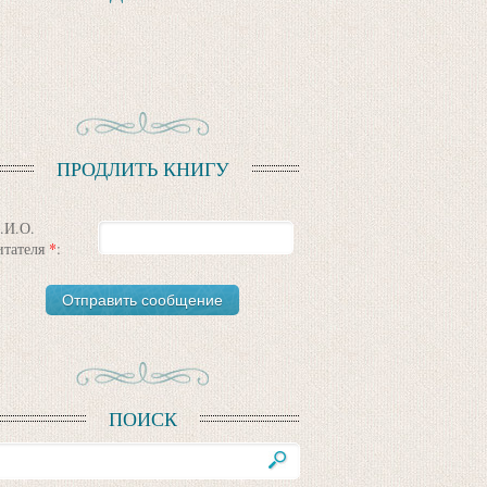
ПРОДЛИТЬ КНИГУ
.И.О.
итателя
*
:
ПОИСК