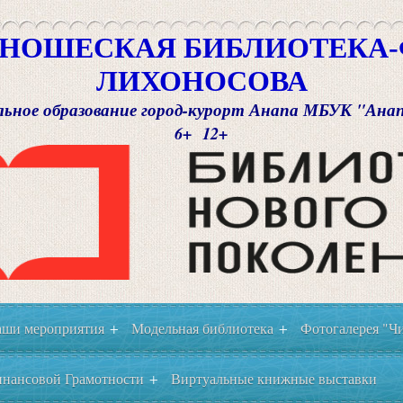
НОШЕСКАЯ БИБЛИОТЕКА-Ф
ЛИХОНОСОВА
ьное образование город-курорт Анапа МБУК "Ана
6+ 12+
ши мероприятия
Модельная библиотека
Фотогалерея "Чи
+
+
нансовой Грамотности
Виртуальные книжные выставки
+