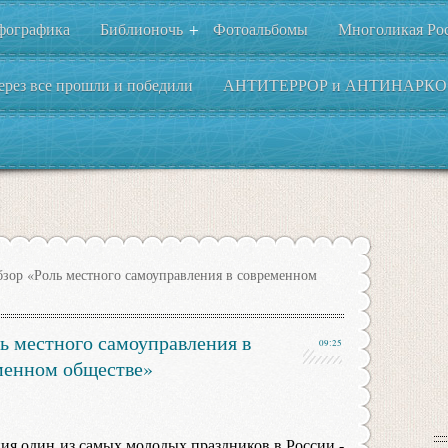
фографика
Библионочь
Фотоальбомы
Многоликая Ро
+
ерез все прошли и победили
АНТИТЕРРОР и АНТИНАРКО
зор «Роль местного самоуправления в современном
ь местного самоуправления в
09:25
менном обществе»
ия один из самых молодых праздников в России -