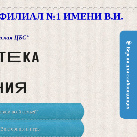
ИЛИАЛ №1 ИМЕНИ В.И.
пская ЦБС"
Версия для слабовидящих
таем всей семьей"
Викторины и игры