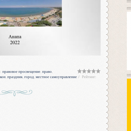
и
:
правовое просвещение
,
право
,
акон
,
праздник
,
город
,
местное самоуправление
Рейтинг
: