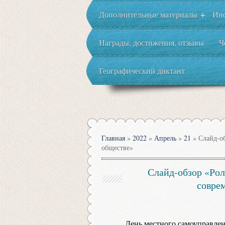
Дополнительные материалы
Ин
+
Награды, достижения, отзывы
Ч
Географический диктант
Главная
»
2022
»
Апрель
»
21
» Слайд-об
обществе»
Слайд-обзор «Рол
совре
День местного самоуправлен