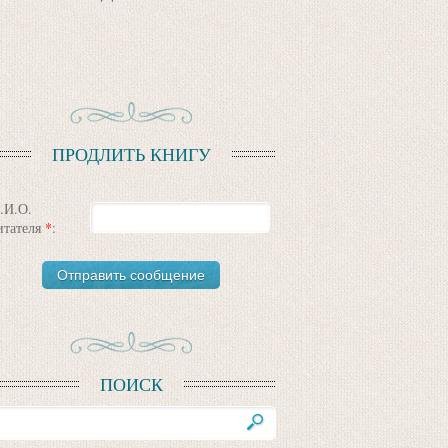
ПРОДЛИТЬ КНИГУ
.И.О.
итателя
*
:
ПОИСК