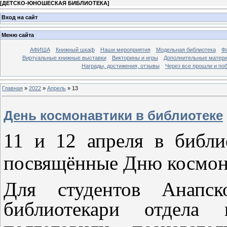
[
ДЕТСКО-ЮНОШЕСКАЯ БИБЛИОТЕКА
]
Вход на сайт
Меню сайта
АФИША
Книжный шкаф
Наши мероприятия
Модельная библиотека
Фо
Виртуальные книжные выставки
Викторины и игры
Дополнительные матер
Награды, достижения, отзывы
Через все прошли и по
Главная
»
2022
»
Апрель
»
13
День космонавтики в библиотеке
11 и 12 апреля в библи
посвящённые Дню космон
Для студентов Анапск
библиотекари отдела