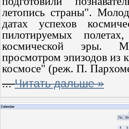
подготовили познавате
летопись страны". Моло
датах успехов космич
пилотируемых полетах
космической эры. Ме
просмотром эпизодов из 
космосе" (реж. П. Пархом
...
Читать дальше »
Calendar
Пн
Вт
4
5